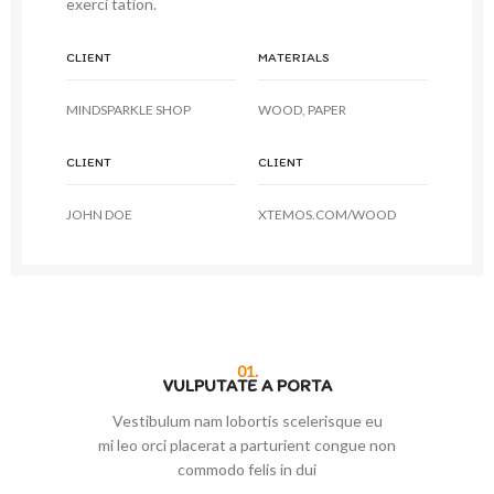
exerci tation.
CLIENT
MATERIALS
MINDSPARKLE SHOP
WOOD, PAPER
CLIENT
CLIENT
JOHN DOE
XTEMOS.COM/WOOD
01.
VULPUTATE A PORTA
Vestibulum nam lobortis scelerisque eu
mi leo orci placerat a parturient congue non
commodo felis in dui