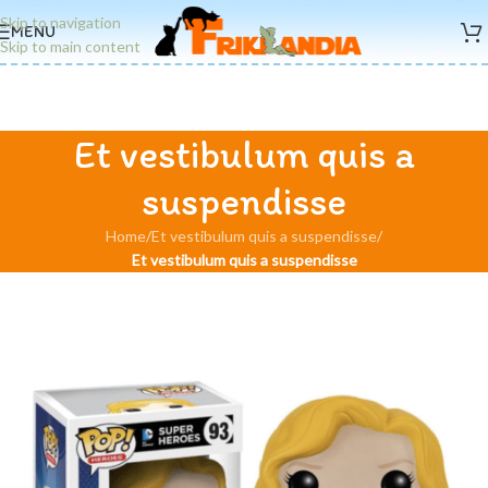
Skip to navigation
MENU
Skip to main content
Et vestibulum quis a
suspendisse
Home
/
Et vestibulum quis a suspendisse
/
Et vestibulum quis a suspendisse