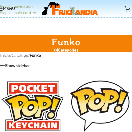
Skip to navigation
MENU
Skip to main content
Funko
Categories
Inicio
/
Catálogo
/
Funko
Show sidebar