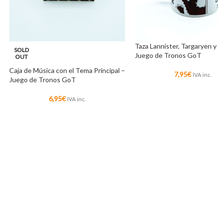
Taza Lannister, Targaryen y
SOLD
Juego de Tronos GoT
OUT
Caja de Música con el Tema Principal –
7,95
€
IVA inc.
Juego de Tronos GoT
6,95
€
IVA inc.