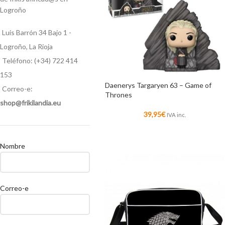
Logroño
Luis Barrón 34 Bajo 1 -
Logroño, La Rioja
Teléfono: (+34) 722 414
153
Daenerys Targaryen 63 – Game of
Correo-e:
Thrones
shop@frikilandia.eu
39,95
€
IVA inc.
Nombre
Correo-e