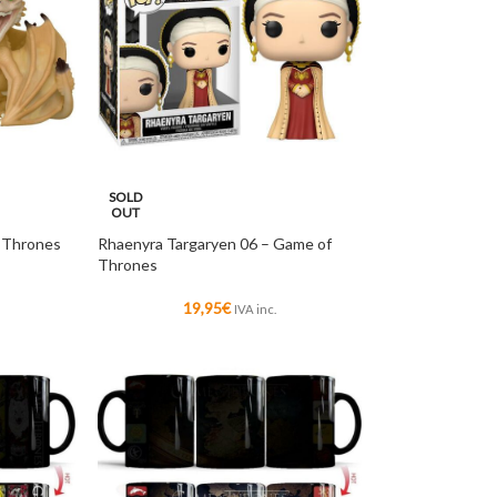
SOLD
OUT
f Thrones
Rhaenyra Targaryen 06 – Game of
Thrones
19,95
€
IVA inc.