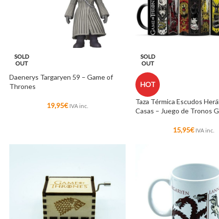
SOLD
SOLD
OUT
OUT
Daenerys Targaryen 59 – Game of
HOT
Thrones
Taza Térmica Escudos Herá
19,95
€
IVA inc.
Casas – Juego de Tronos 
15,95
€
IVA inc.