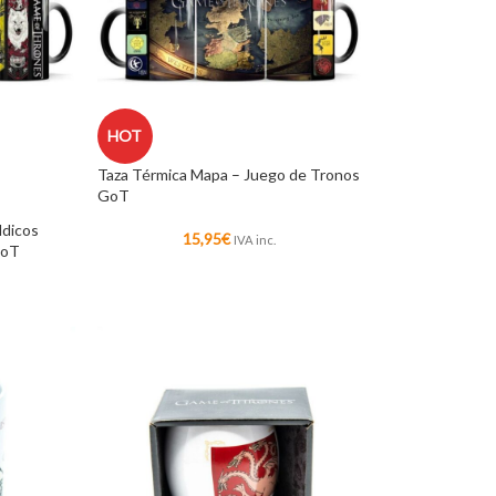
HOT
Taza Térmica Mapa – Juego de Tronos
GoT
ldicos
15,95
€
IVA inc.
GoT