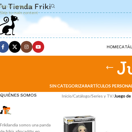
Tu Tienda Friki
Skip to navigation
Skip to main content
HOME
CATÁ
J
SIN CATEGORIZAR
ARTÍCULOS PERSONA
QUIÉNES SOMOS
Inicio
/
Catálogo
/
Series y TV
/
Juego de
Frikilandia somos una panda
de frikis afincad@s en