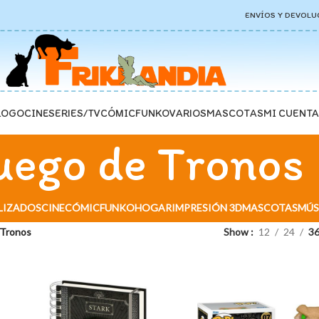
ENVÍOS Y DEVOLU
LOGO
CINE
SERIES/TV
CÓMIC
FUNKO
VARIOS
MASCOTAS
MI CUENTA
uego de Tronos
LIZADOS
CINE
CÓMIC
FUNKO
HOGAR
IMPRESIÓN 3D
MASCOTAS
MÚS
 Tronos
Show
12
24
3