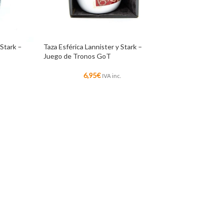
 Stark –
Taza Esférica Lannister y Stark –
Juego de Tronos GoT
6,95
€
IVA inc.