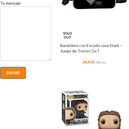
Tu mensaje
SOLD
OUT
Bandolera con Escudo casa Stark –
Juego de Tronos GoT
34,95
€
IVA inc.