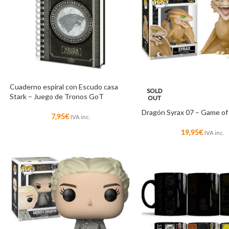
Cuaderno espiral con Escudo casa
SOLD
Stark – Juego de Tronos GoT
OUT
Dragón Syrax 07 – Game o
7,95
€
IVA inc.
19,95
€
IVA inc.