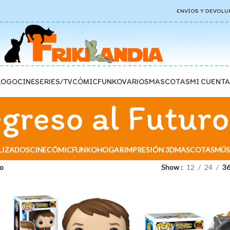
ENVÍOS Y DEVOLU
LOGO
CINE
SERIES/TV
CÓMIC
FUNKO
VARIOS
MASCOTAS
MI CUENTA
greso al Futuro
LIZADOS
CINE
CÓMIC
FUNKO
HOGAR
IMPRESIÓN 3D
MASCOTAS
MÚS
ro
Show
12
24
3