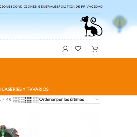
CIONES
CONDICIONES GENERALES
POLÍTICA DE PRIVACIDAD
ICA
SERIES Y TV
VARIOS
6
48