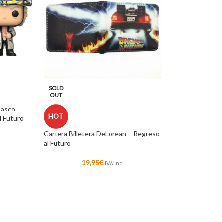
SOLD
OUT
Casco
HOT
l Futuro
Cartera Billetera DeLorean – Regreso
al Futuro
19,95
€
IVA inc.