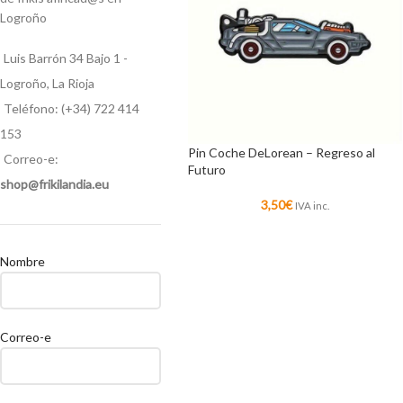
Logroño
Luis Barrón 34 Bajo 1 -
Logroño, La Rioja
Teléfono: (+34) 722 414
153
Pin Coche DeLorean – Regreso al
Correo-e:
Futuro
shop@frikilandia.eu
3,50
€
IVA inc.
Nombre
Correo-e