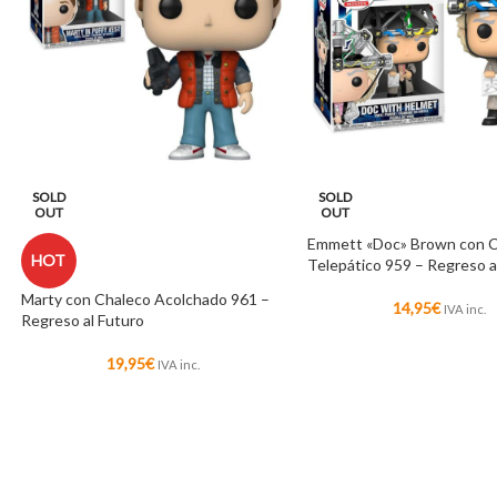
SOLD
SOLD
OUT
OUT
Emmett «Doc» Brown con 
HOT
Telepático 959 – Regreso a
Marty con Chaleco Acolchado 961 –
14,95
€
IVA inc.
Regreso al Futuro
19,95
€
IVA inc.