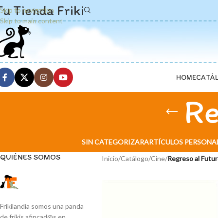
Tu Tienda Friki
Skip to navigation
Skip to main content
HOME
CATÁ
Re
SIN CATEGORIZAR
ARTÍCULOS PERSONA
QUIÉNES SOMOS
Inicio
/
Catálogo
/
Cine
/
Regreso al Futu
Frikilandia somos una panda
de frikis afincad@s en