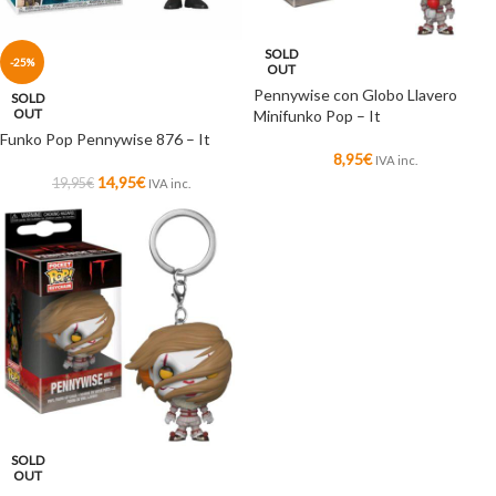
SOLD
-25%
OUT
Pennywise con Globo Llavero
SOLD
OUT
Minifunko Pop – It
Funko Pop Pennywise 876 – It
8,95
€
IVA inc.
14,95
€
19,95
€
IVA inc.
SOLD
OUT