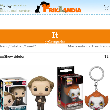
Skip to navigation
MENU
Skip to main content
It
Categories
Inicio
/
Catálogo
/
Cine
/
It
Mostrando los 3 resultados
Show sidebar