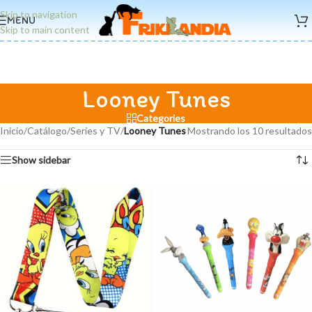
Skip to navigation
MENU
Skip to main content
Looney Tunes
Categories
Inicio
/
Catálogo
/
Series y TV
/
Looney Tunes
Mostrando los 10 resultados
Show sidebar