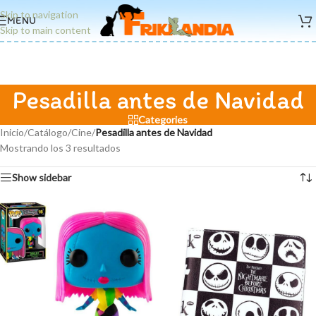
Skip to navigation
MENU
Skip to main content
Pesadilla antes de Navidad
Categories
Inicio
/
Catálogo
/
Cine
/
Pesadilla antes de Navidad
Mostrando los 3 resultados
Show sidebar