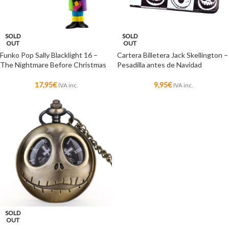
SOLD
SOLD
OUT
OUT
Funko Pop Sally Blacklight 16 –
Cartera Billetera Jack Skellington –
The Nightmare Before Christmas
Pesadilla antes de Navidad
17,95
€
9,95
€
IVA inc.
IVA inc.
SOLD
OUT