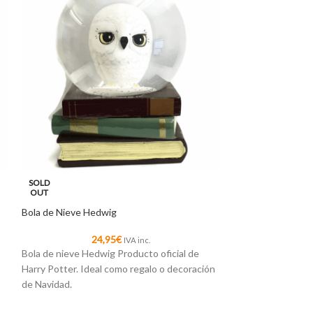
SOLD
SOLD
OUT
OUT
Bola de Nieve Hedwig
Bolsa de Harry Po
24,95
€
2
IVA inc.
Bola de nieve Hedwig Producto oficial de
Bolsa tote de Harr
Harry Potter. Ideal como regalo o decoración
entregar los rega
de Navidad.
temático.