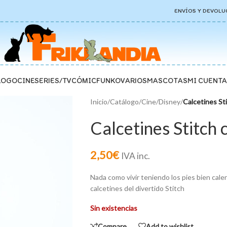
ENVÍOS Y DEVOLU
LOGO
CINE
SERIES/TV
CÓMIC
FUNKO
VARIOS
MASCOTAS
MI CUENTA
Inicio
/
Catálogo
/
Cine
/
Disney
/
Calcetines St
Calcetines Stitch
2,50
€
IVA inc.
Nada como vivir teniendo los pies bien cal
calcetines del divertido Stitch
Sin existencias
Compare
Add to wishlist