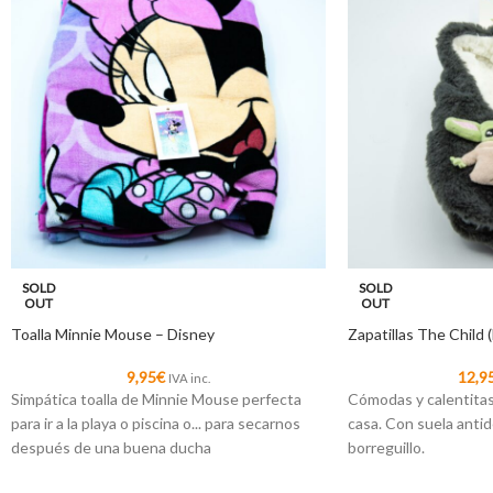
SOLD
SOLD
OUT
OUT
Toalla Minnie Mouse – Disney
Zapatillas The Child 
9,95
€
12,9
IVA inc.
Simpática toalla de Minnie Mouse perfecta
Cómodas y calentitas 
para ir a la playa o piscina o... para secarnos
casa. Con suela antid
después de una buena ducha
borreguillo.