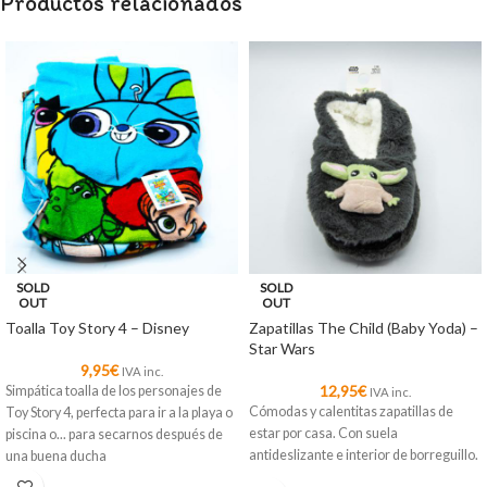
Productos relacionados
SOLD
SOLD
OUT
OUT
Toalla Toy Story 4 – Disney
Zapatillas The Child (Baby Yoda) –
Star Wars
9,95
€
IVA inc.
12,95
€
Simpática toalla de los personajes de
IVA inc.
Cómodas y calentitas zapatillas de
Toy Story 4, perfecta para ir a la playa o
estar por casa. Con suela
piscina o... para secarnos después de
antideslizante e interior de borreguillo.
una buena ducha