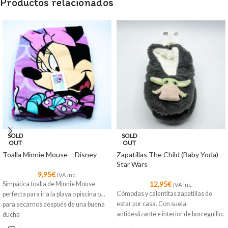
Productos relacionados
SOLD
SOLD
OUT
OUT
Toalla Minnie Mouse – Disney
Zapatillas The Child (Baby Yoda) –
Star Wars
9,95
€
IVA inc.
12,95
€
Simpática toalla de Minnie Mouse
IVA inc.
Cómodas y calentitas zapatillas de
perfecta para ir a la playa o piscina o...
estar por casa. Con suela
para secarnos después de una buena
antideslizante e interior de borreguillo.
ducha