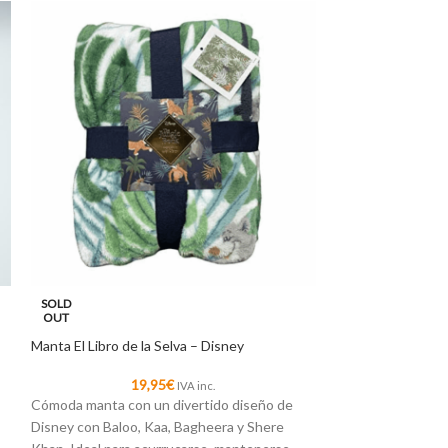
SOLD
SOLD
OUT
OUT
Manta El Libro de la Selva – Disney
10 minifiguras Di
Diecast
19,95
€
IVA inc.
1
Cómoda manta con un divertido diseño de
Pack de 10 figuri
Disney con Baloo, Kaa, Bagheera y Shere
incluyendo a Ceni