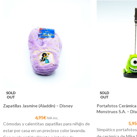
SOLD
SOLD
OUT
OUT
Zapatillas Jasmine (Aladdin) – Disney
Portafotos Cerámica
Monstruos S.A. – Di
6,95
€
IVA inc.
5,95
Cómodas y calentitas zapatillas para niñ@s de
Simpático portafotos 
estar por casa en un precioso color lavanda.
de cerámica de Mike