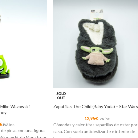
SOLD
OUT
 Mike Wazowski
Zapatillas The Child (Baby Yoda) – Star Wars
sney
12,95
€
IVA inc.
€
Cómodas y calentitas zapatillas de estar por
IVA inc.
de pinza con una figura
casa. Con suela antideslizante e interior de
 Wazowski, de Monstruos