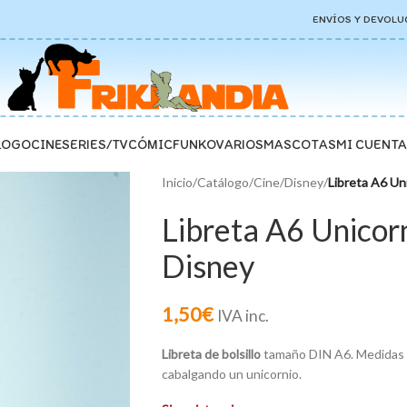
ENVÍOS Y DEVOLU
LOGO
CINE
SERIES/TV
CÓMIC
FUNKO
VARIOS
MASCOTAS
MI CUENTA
Inicio
/
Catálogo
/
Cine
/
Disney
/
Libreta A6 Un
Libreta A6 Unicor
Disney
1,50
€
IVA inc.
Libreta de bolsillo
tamaño DIN A6. Medidas
cabalgando un unicornio.