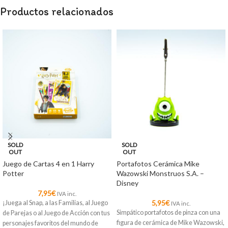
Productos relacionados
SOLD
SOLD
OUT
OUT
Juego de Cartas 4 en 1 Harry
Portafotos Cerámica Mike
Potter
Wazowski Monstruos S.A. –
Disney
7,95
€
IVA inc.
5,95
€
¡Juega al Snap, a las Familias, al Juego
IVA inc.
Simpático portafotos de pinza con una
de Parejas o al Juego de Acción con tus
figura de cerámica de Mike Wazowski,
personajes favoritos del mundo de