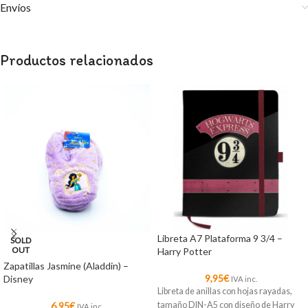
Envíos
Productos relacionados
Libreta A7 Plataforma 9 3/4 –
SOLD
OUT
Harry Potter
Zapatillas Jasmine (Aladdin) –
9,95
€
Disney
IVA inc.
Libreta de anillas con hojas rayadas,
6,95
€
tamaño DIN-A5 con diseño de Harry
IVA inc.