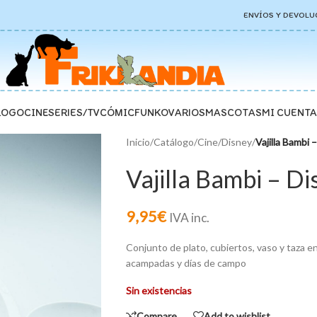
ENVÍOS Y DEVOLU
LOGO
CINE
SERIES/TV
CÓMIC
FUNKO
VARIOS
MASCOTAS
MI CUENTA
Inicio
/
Catálogo
/
Cine
/
Disney
/
Vajilla Bambi 
Vajilla Bambi – Di
9,95
€
IVA inc.
Conjunto de plato, cubiertos, vaso y taza en
acampadas y días de campo
Sin existencias
Compare
Add to wishlist