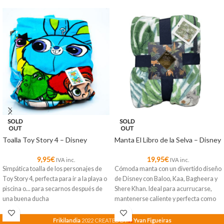
SOLD
SOLD
OUT
OUT
Toalla Toy Story 4 – Disney
Manta El Libro de la Selva – Disney
9,95
€
19,95
€
IVA inc.
IVA inc.
Simpática toalla de los personajes de
Cómoda manta con un divertido diseño
Toy Story 4, perfecta para ir a la playa o
de Disney con Baloo, Kaa, Bagheera y
piscina o... para secarnos después de
Shere Khan. Ideal para acurrucarse,
una buena ducha
mantenerse caliente y perfecta como
decoración.
X
Frikilandia
2022 CREATED BY
Yvan Figueiras