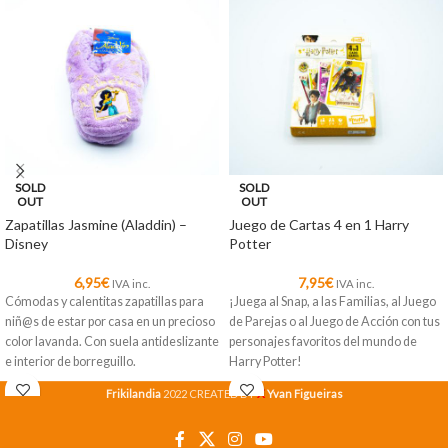
SOLD
SOLD
OUT
OUT
Zapatillas Jasmine (Aladdin) –
Juego de Cartas 4 en 1 Harry
Disney
Potter
6,95
€
7,95
€
IVA inc.
IVA inc.
Cómodas y calentitas zapatillas para
¡Juega al Snap, a las Familias, al Juego
niñ@s de estar por casa en un precioso
de Parejas o al Juego de Acción con tus
color lavanda. Con suela antideslizante
personajes favoritos del mundo de
e interior de borreguillo.
Harry Potter!
X
Frikilandia
2022 CREATED BY
Yvan Figueiras