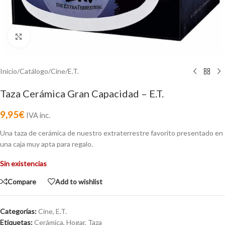
Click to enlarge
Inicio
/
Catálogo
/
Cine
/
E.T.
Taza Cerámica Gran Capacidad – E.T.
9,95
€
IVA inc.
Una taza de cerámica de nuestro extraterrestre favorito presentado en
una caja muy apta para regalo.
Sin existencias
Compare
Add to wishlist
Categorías:
Cine
,
E.T.
Etiquetas:
Cerámica
,
Hogar
,
Taza