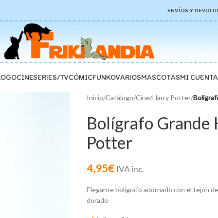
ENVÍOS Y DEVOLU
LOGO
CINE
SERIES/TV
CÓMIC
FUNKO
VARIOS
MASCOTAS
MI CUENTA
Inicio
/
Catálogo
/
Cine
/
Harry Potter
/
Bolígraf
Bolígrafo Grande 
Potter
4,95
€
IVA inc.
Elegante bolígrafo adornado con el tejón de 
dorado