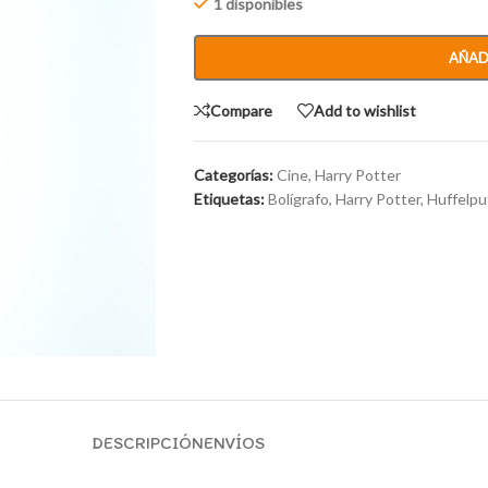
1 disponibles
AÑAD
Compare
Add to wishlist
Categorías:
Cine
,
Harry Potter
Etiquetas:
Bolígrafo
,
Harry Potter
,
Huffelpu
DESCRIPCIÓN
ENVÍOS