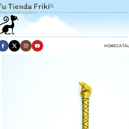
Tu Tienda Friki
Skip to navigation
Skip to main content
HOME
CATÁ