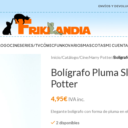
ENVÍOS Y DEVOLU
LOGO
CINE
SERIES/TV
CÓMIC
FUNKO
VARIOS
MASCOTAS
MI CUENTA
Inicio
/
Catálogo
/
Cine
/
Harry Potter
/
Bolígraf
Bolígrafo Pluma S
Potter
4,95
€
IVA inc.
Elegante bolígrafo con forma de pluma en el 
2 disponibles