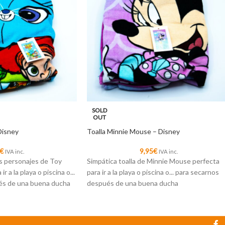
SOLD
OUT
Disney
Toalla Minnie Mouse – Disney
€
9,95
€
IVA inc.
IVA inc.
os personajes de Toy
Simpática toalla de Minnie Mouse perfecta
r a la playa o piscina o...
para ir a la playa o piscina o... para secarnos
és de una buena ducha
después de una buena ducha