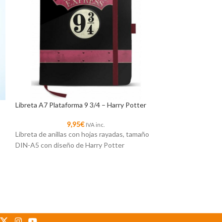
Libreta A7 Plataforma 9 3/4 – Harry Potter
SOLD
OUT
9,95
€
IVA inc.
Pack de 7 princes
Libreta de anillas con hojas rayadas, tamaño
fiesta
DIN-A5 con diseño de Harry Potter
6
Un precioso regalo
Disney más famosa
Jasmine, …