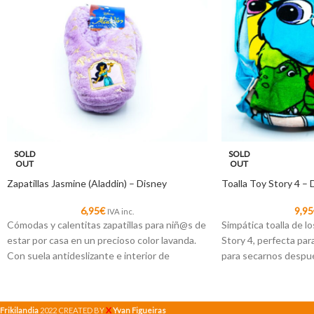
SOLD
SOLD
OUT
OUT
Zapatillas Jasmine (Aladdin) – Disney
Toalla Toy Story 4 – 
6,95
€
9,95
IVA inc.
Cómodas y calentitas zapatillas para niñ@s de
Simpática toalla de l
estar por casa en un precioso color lavanda.
Story 4, perfecta para i
Con suela antideslizante e interior de
para secarnos despu
borreguillo.
X
Frikilandia
2022 CREATED BY
Yvan Figueiras