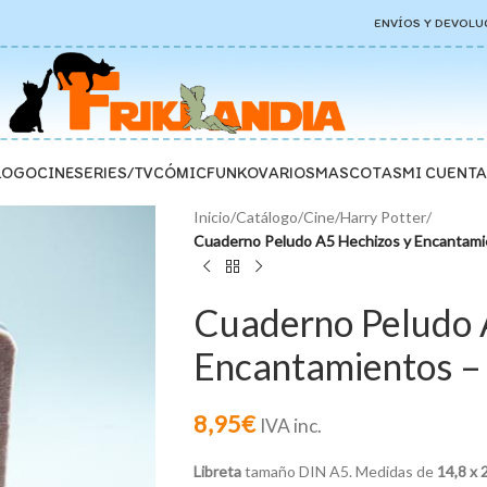
ENVÍOS Y DEVOLU
LOGO
CINE
SERIES/TV
CÓMIC
FUNKO
VARIOS
MASCOTAS
MI CUENTA
Inicio
/
Catálogo
/
Cine
/
Harry Potter
/
Cuaderno Peludo A5 Hechizos y Encantamie
Cuaderno Peludo 
Encantamientos – 
8,95
€
IVA inc.
Libreta
tamaño DIN A5. Medidas de
14,8 x 