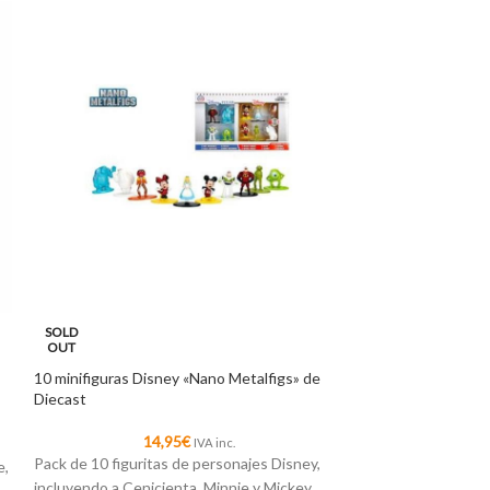
SOLD
SOLD
OUT
OUT
10 minifiguras Disney «Nano Metalfigs» de
Dobble Harry Pot
Diecast
1
14,95
€
El famoso juego d
IVA inc.
Pack de 10 figuritas de personajes Disney,
e,
dentro del univer
incluyendo a Cenicienta, Minnie y Mickey,