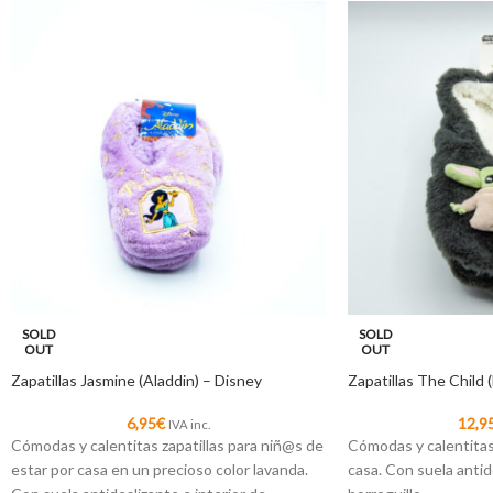
SOLD
SOLD
OUT
OUT
Zapatillas Jasmine (Aladdin) – Disney
Zapatillas The Child 
6,95
€
12,9
IVA inc.
Cómodas y calentitas zapatillas para niñ@s de
Cómodas y calentitas 
estar por casa en un precioso color lavanda.
casa. Con suela antid