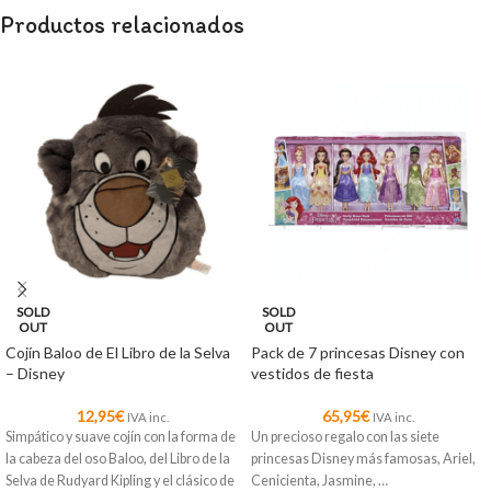
Productos relacionados
SOLD
SOLD
OUT
OUT
Cojín Baloo de El Libro de la Selva
Pack de 7 princesas Disney con
– Disney
vestidos de fiesta
12,95
€
65,95
€
IVA inc.
IVA inc.
Simpático y suave cojín con la forma de
Un precioso regalo con las siete
la cabeza del oso Baloo, del Libro de la
princesas Disney más famosas, Ariel,
Selva de Rudyard Kipling y el clásico de
Cenicienta, Jasmine, …