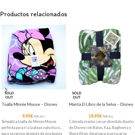
Productos relacionados
SOLD
SOLD
OUT
OUT
Toalla Minnie Mouse – Disney
Manta El Libro de la Selva – Disney
9,95
€
19,95
€
IVA inc.
IVA inc.
Simpática toalla de Minnie Mouse
Cómoda manta con un divertido diseño
perfecta para ir a la playa o piscina o...
de Disney con Baloo, Kaa, Bagheera y
para secarnos después de una buena
Shere Khan. Ideal para acurrucarse,