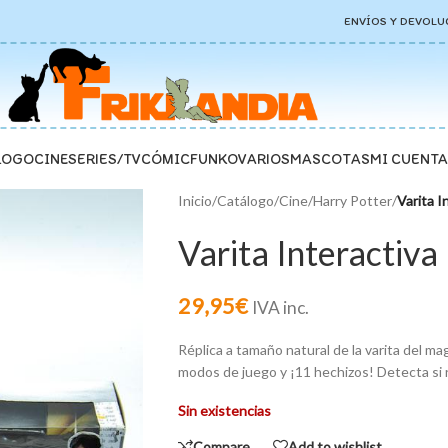
ENVÍOS Y DEVOLU
LOGO
CINE
SERIES/TV
CÓMIC
FUNKO
VARIOS
MASCOTAS
MI CUENTA
Inicio
/
Catálogo
/
Cine
/
Harry Potter
/
Varita I
Varita Interactiva
29,95
€
IVA inc.
Réplica a tamaño natural de la varita del mag
modos de juego y ¡11 hechizos! Detecta si 
Sin existencias
Compare
Add to wishlist