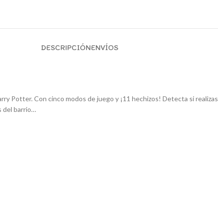
DESCRIPCIÓN
ENVÍOS
 Harry Potter. Con cinco modos de juego y ¡11 hechizos! Detecta si realiza
 del barrio…