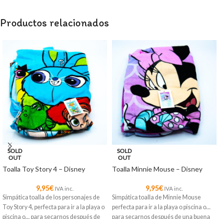
Productos relacionados
SOLD
SOLD
OUT
OUT
Toalla Toy Story 4 – Disney
Toalla Minnie Mouse – Disney
9,95
€
9,95
€
IVA inc.
IVA inc.
Simpática toalla de los personajes de
Simpática toalla de Minnie Mouse
Toy Story 4, perfecta para ir a la playa o
perfecta para ir a la playa o piscina o...
piscina o... para secarnos después de
para secarnos después de una buena