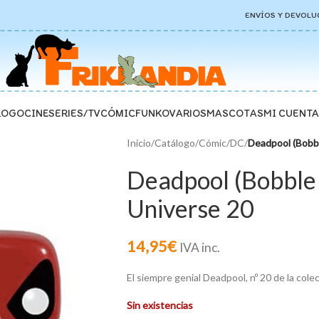
ENVÍOS Y DEVOLU
LOGO
CINE
SERIES/TV
CÓMIC
FUNKO
VARIOS
MASCOTAS
MI CUENTA
Inicio
/
Catálogo
/
Cómic
/
DC
/
Deadpool (Bobbl
Deadpool (Bobble
Universe 20
14,95
€
IVA inc.
El siempre genial Deadpool, nº 20 de la col
Sin existencias