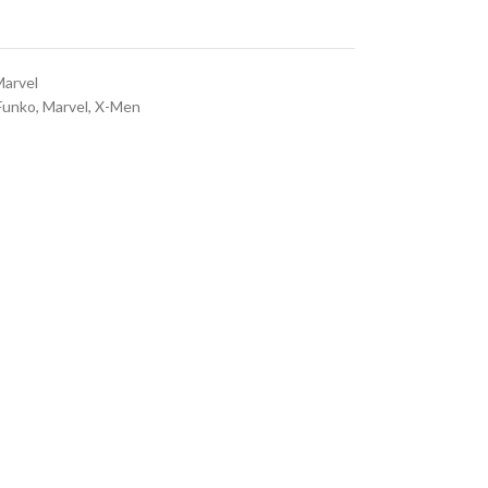
arvel
Funko
,
Marvel
,
X-Men