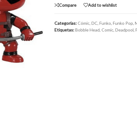
Compare
Add to wishlist
Categorías:
Cómic
,
DC
,
Funko
,
Funko Pop
,
M
Etiquetas:
Bobble Head
,
Comic
,
Deadpool
,