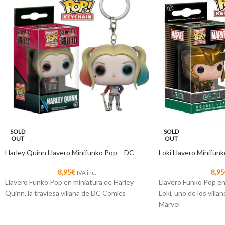
SOLD
SOLD
OUT
OUT
Harley Quinn Llavero Minifunko Pop – DC
Loki Llavero Minifun
8,95
€
8,95
IVA inc.
Llavero Funko Pop en miniatura de Harley
Llavero Funko Pop en
Quinn, la traviesa villana de DC Comics
Loki, uno de los vill
Marvel