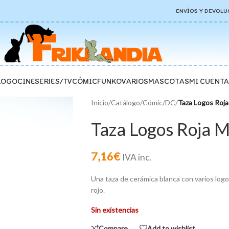
ENVÍOS Y DEVOLU
LOGO
CINE
SERIES/TV
CÓMIC
FUNKO
VARIOS
MASCOTAS
MI CUENTA
Inicio
/
Catálogo
/
Cómic
/
DC
/
Taza Logos Roja
Taza Logos Roja M
7,16
€
IVA inc.
Una taza de cerámica blanca con varios logo
rojo.
Sin existencias
Compare
Add to wishlist