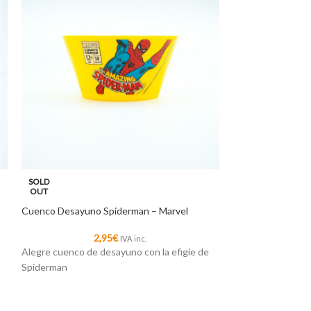
Cuenco Desayuno 
SOLD
OUT
2
Cuenco Desayuno Spiderman – Marvel
Alegre cuenco de 
Increíble Hulk
2,95
€
IVA inc.
Alegre cuenco de desayuno con la efigie de
Spiderman