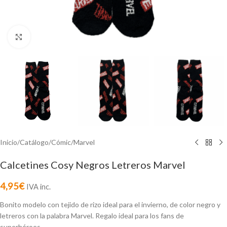
Click to enlarge
Inicio
/
Catálogo
/
Cómic
/
Marvel
Calcetines Cosy Negros Letreros Marvel
4,95
€
IVA inc.
Bonito modelo con tejido de rizo ideal para el invierno, de color negro y
letreros con la palabra Marvel. Regalo ideal para los fans de
superhéroes.