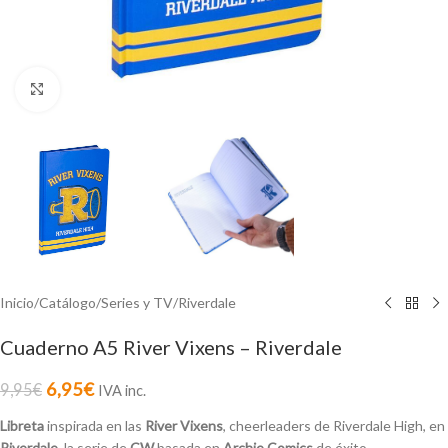
Click to enlarge
Inicio
/
Catálogo
/
Series y TV
/
Riverdale
Cuaderno A5 River Vixens – Riverdale
6,95
€
9,95
€
IVA inc.
Libreta
inspirada en las
River Vixens
, cheerleaders de Riverdale High, en
Riverdale
, la serie de
CW
basada en
Archie Comics
de éxito