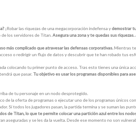
sa?
¡Robar las riquezas de una megacorporación indefensa y
demostrar tu
 de los servidores de Titan.
Asegura una zona y te quedas sus riquezas.
luso más complicado que atravesar las defensas corporativas.
Mientras te
eso o redirigir un flujo de datos y descubrir que te han robado tus esf
egada colocando tu primer punto de acceso. Tras esto tienes una única ac
 tendrá que pasar.
Tu objetivo es usar los programas disponibles para as
arriba de tu personaje en un nodo desprotegido.
 de la oferta de programas o ejecutar uno de los programas únicos con 
ador. Si todos los jugadores pasan, la partida termina y se suman las pun
s de Titan, lo que te permite colocar una partición azul entre los nodos
eran aseguradas y se les da la vuelta. Desde ese momento no son vulnera