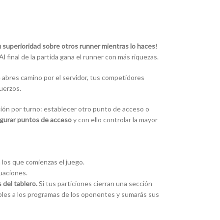
 superioridad sobre otros runner mientras lo haces
!
Al final de la partida gana el runner con más riquezas.
 abres camino por el servidor, tus competidores
uerzos.
ción por turno: establecer otro punto de acceso o
egurar puntos de acceso
y con ello controlar la mayor
los que comienzas el juego.
tuaciones.
 del tablero.
Si tus particiones cierran una sección
bles a los programas de los oponentes y sumarás sus