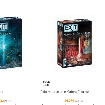
SOLD
OUT
ido
Exit: Muerte en el Orient Express
5
€
14,95
€
IVA inc.
IVA inc.