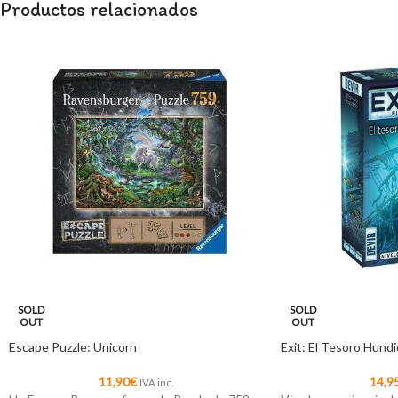
Productos relacionados
SOLD
SOLD
OUT
OUT
Escape Puzzle: Unicorn
Exit: El Tesoro Hund
11,90
€
14,9
IVA inc.