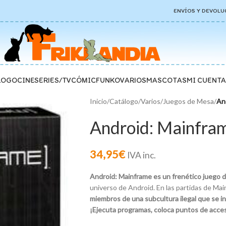
ENVÍOS Y DEVOLU
LOGO
CINE
SERIES/TV
CÓMIC
FUNKO
VARIOS
MASCOTAS
MI CUENTA
Inicio
/
Catálogo
/
Varios
/
Juegos de Mesa
/
An
Android: Mainfra
34,95
€
IVA inc.
Android: Mainframe
es un frenético juego 
universo de Android. En las partidas de Ma
miembros de una subcultura ilegal que se inf
¡Ejecuta programas, coloca puntos de acceso