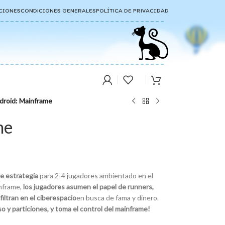
CIONES
CONDICIONES GENERALES
POLÍTICA DE PRIVACIDAD
droid: Mainframe
me
de estrategia
para 2-4 jugadores ambientado en el
inframe,
los jugadores asumen el papel de runners,
iltran en el ciberespacio
en busca de fama y dinero.
 y particiones, y toma el control del mainframe!