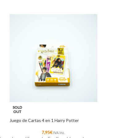
SOLD
SOLD
OUT
OUT
Juego de Cartas 4 en 1 Harry Potter
Zapatillas El Grin
7,95
€
1
IVA inc.