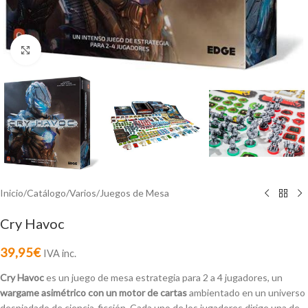
Click to enlarge
Inicio
/
Catálogo
/
Varios
/
Juegos de Mesa
Cry Havoc
39,95
€
IVA inc.
Cry Havoc
es un juego de mesa estrategia para 2 a 4 jugadores, un
wargame asimétrico con un motor de cartas
ambientado en un universo
despiadado de ciencia-ficción. Cada uno de los jugadores dirige una de