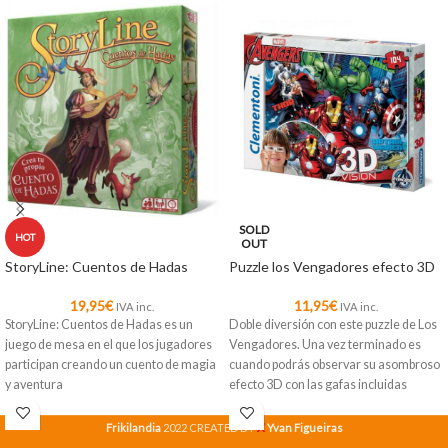
SOLD
HOT
OUT
StoryLine: Cuentos de Hadas
Puzzle los Vengadores efecto 3D
19,95
€
11,95
€
IVA inc.
IVA inc.
StoryLine: Cuentos de Hadas es un
Doble diversión con este puzzle de Los
juego de mesa en el que los jugadores
Vengadores. Una vez terminado es
participan creando un cuento de magia
cuando podrás observar su asombroso
y aventura
efecto 3D con las gafas incluidas
X
Frikilandia
2022 CREATED BY
Yvan Figueiras