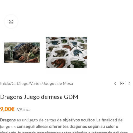
Click to enlarge
Inicio
/
Catálogo
/
Varios
/
Juegos de Mesa
Dragons Juego de mesa GDM
9,00
€
IVA inc.
Dragons
es un juego de cartas de
objetivos ocultos
. La finalidad del
juego es
conseguir alinear diferentes dragones según su color o
tipología, buscando completar nuestro objetivo e intentando adivinar