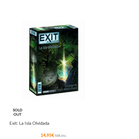
SOLD
SOLD
OUT
OUT
Exit: La Isla Olvidada
Colgante Cerámic
14,95
€
5
IVA inc.