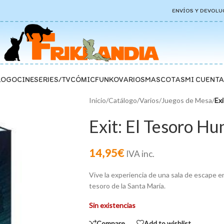
ENVÍOS Y DEVOLU
LOGO
CINE
SERIES/TV
CÓMIC
FUNKO
VARIOS
MASCOTAS
MI CUENTA
Inicio
/
Catálogo
/
Varios
/
Juegos de Mesa
/
Ex
Exit: El Tesoro Hu
14,95
€
IVA inc.
Vive la experiencia de una sala de escape e
tesoro de la Santa María.
Sin existencias
Compare
Add to wishlist