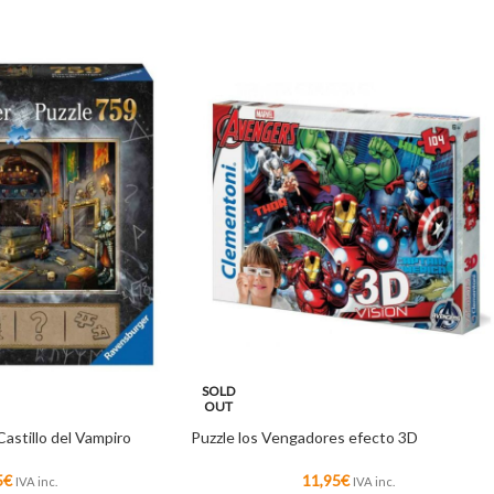
SOLD
OUT
Castillo del Vampiro
Puzzle los Vengadores efecto 3D
5
€
11,95
€
IVA inc.
IVA inc.