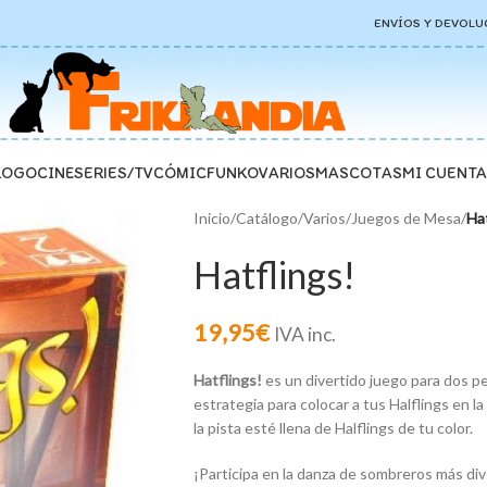
ENVÍOS Y DEVOLU
LOGO
CINE
SERIES/TV
CÓMIC
FUNKO
VARIOS
MASCOTAS
MI CUENTA
Inicio
/
Catálogo
/
Varios
/
Juegos de Mesa
/
Hat
Hatflings!
19,95
€
IVA inc.
Hatflings!
es un divertido juego para dos p
estrategia para colocar a tus Halflings en l
la pista esté llena de Halflings de tu color.
¡Participa en la danza de sombreros más div