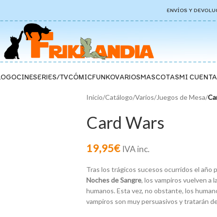
ENVÍOS Y DEVOLU
LOGO
CINE
SERIES/TV
CÓMIC
FUNKO
VARIOS
MASCOTAS
MI CUENTA
Inicio
/
Catálogo
/
Varios
/
Juegos de Mesa
/
Ca
Card Wars
19,95
€
IVA inc.
Tras los trágicos sucesos ocurridos el año
Noches de Sangre
, los vampiros vuelven a l
humanos. Esta vez, no obstante, los human
vampiros son muy persuasivos y tratarán de