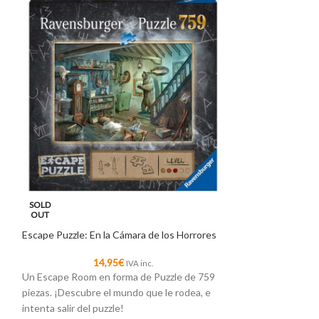
SOLD
SOLD
OUT
OUT
Escape Puzzle: En la Cámara de los Horrores
Escape Puzzle: La 
14,95
€
1
IVA inc.
Un Escape Room en forma de Puzzle de 759
Un Escape Room e
piezas. ¡Descubre el mundo que le rodea, e
piezas. ¡Descubre
intenta salir del puzzle!
intenta salir del p