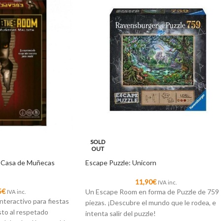
SOLD
OUT
 Casa de Muñecas
Escape Puzzle: Unicorn
11,90
€
IVA inc.
5
€
Un Escape Room en forma de Puzzle de 759
IVA inc.
nteractivo para fiestas
piezas. ¡Descubre el mundo que le rodea, e
sto al respetado
intenta salir del puzzle!