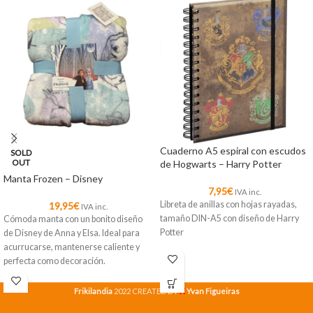
Cuaderno A5 espiral con escudos
SOLD
OUT
de Hogwarts – Harry Potter
Manta Frozen – Disney
7,95
€
IVA inc.
Libreta de anillas con hojas rayadas,
19,95
€
IVA inc.
tamaño DIN-A5 con diseño de Harry
Cómoda manta con un bonito diseño
Potter
de Disney de Anna y Elsa. Ideal para
acurrucarse, mantenerse caliente y
perfecta como decoración.
X
Frikilandia
2022 CREATED BY
Yvan Figueiras