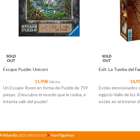
SOLD
SOLD
OUT
OUT
Escape Puzzle: Unicorn
Exit: La Tumba del F
11,90
€
14,9
IVA inc.
Un Escape Room en forma de Puzzle de 759
Estáis emocionados de
piezas. ¡Descubre el mundo que le rodea, e
egipcio Valle de los
intenta salir del puzzle!
estáis en el interior 
legendario Tut-Ankh
parte del grupo ha d
X
Frikilandia
2022 CREATED BY
Yvan Figueiras