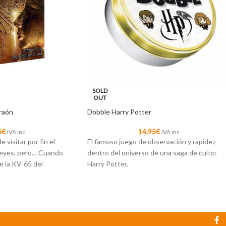
SOLD
OUT
araón
Dobble Harry Potter
5
€
14,95
€
IVA inc.
IVA inc.
 visitar por fin el
El famoso juego de observación y rapidez
 Reyes, pero… Cuando
dentro del universo de una saga de culto:
de la KV-65 del
Harry Potter.
-Amon descubrís que
Los personajes y símbolos de este Doble
esaparecido.
surgen de la mitología de Harry Potter, desd
“Aquel cuyo nombre no se puede pronunciar
hasta Hermione Granger, el basilisco o, por
supuesto, el propio Harry!