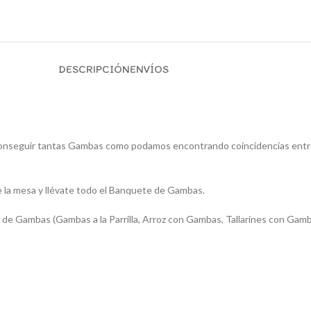
DESCRIPCIÓN
ENVÍOS
 conseguir tantas Gambas como podamos encontrando coincidencias ent
e la mesa y llévate todo el Banquete de Gambas.
 de Gambas (Gambas a la Parrilla, Arroz con Gambas, Tallarines con Gam