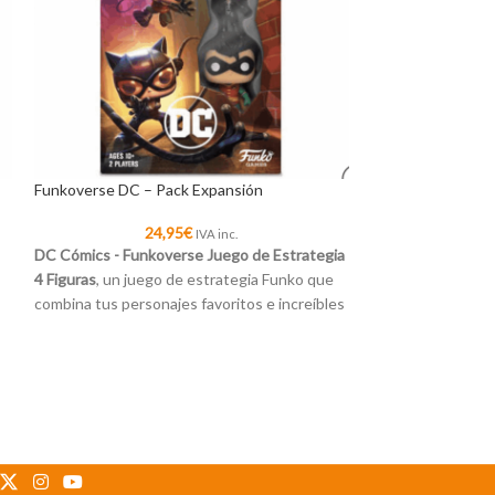
Funkoverse DC – Pack Expansión
SOLD
OUT
24,95
€
IVA inc.
DC Cómics - Funkoverse Juego de Estrategia
HOT
4 Figuras
, un juego de estrategia Funko que
Funkoverse DC
combina tus personajes favoritos e increíbles
escenarios del universo
DC Cómics
3
DC Cómics - Funk
4 Figuras
, un jue
combina tus perso
e
escenarios del un
”