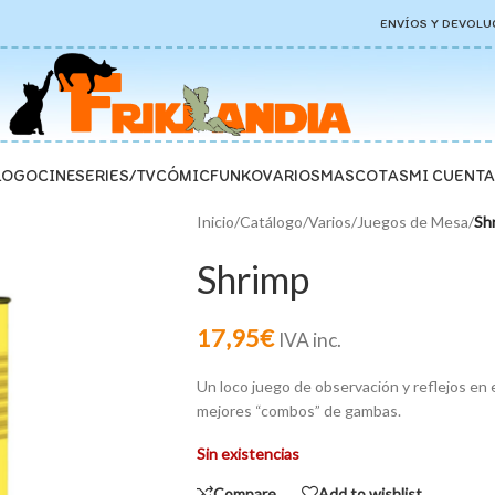
ENVÍOS Y DEVOLU
LOGO
CINE
SERIES/TV
CÓMIC
FUNKO
VARIOS
MASCOTAS
MI CUENTA
Inicio
/
Catálogo
/
Varios
/
Juegos de Mesa
/
Sh
Shrimp
17,95
€
IVA inc.
Un loco juego de observación y reflejos en 
mejores “combos” de gambas.
Sin existencias
Compare
Add to wishlist