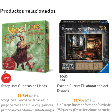
Productos relacionados
SOLD
HOT
OUT
StoryLine: Cuentos de Hadas
Escape Puzzle: El Laboratorio del
Dragón
19,95
€
IVA inc.
11,90
€
StoryLine: Cuentos de Hadas es un
IVA inc.
Un Escape Room en forma de Puzzle de
juego de mesa en el que los jugadores
759 piezas. ¡Descubre el mundo que le
participan creando un cuento de magia