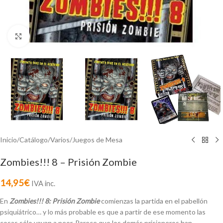
Click to enlarge
Inicio
/
Catálogo
/
Varios
/
Juegos de Mesa
Zombies!!! 8 – Prisión Zombie
14,95
€
IVA inc.
En
Zombies!!! 8: Prisión Zombie
comienzas la partida en el pabellón
psiquiátrico… y lo más probable es que a partir de ese momento las
cosas sólo vayan a peor. Parece que los demás prisioneros han