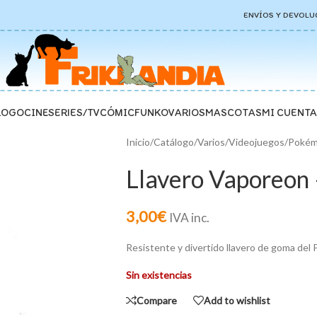
ENVÍOS Y DEVOLU
LOGO
CINE
SERIES/TV
CÓMIC
FUNKO
VARIOS
MASCOTAS
MI CUENTA
Inicio
/
Catálogo
/
Varios
/
Videojuegos
/
Poké
Llavero Vaporeon
3,00
€
IVA inc.
Resistente y divertido llavero de goma de
Sin existencias
Compare
Add to wishlist