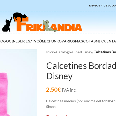
ENVÍOS Y DEVOLU
LOGO
CINE
SERIES/TV
CÓMIC
FUNKO
VARIOS
MASCOTAS
MI CUENTA
Inicio
/
Catálogo
/
Cine
/
Disney
/
Calcetines Bo
Calcetines Bordad
Disney
2,50
€
IVA inc.
Calcetines medios (por encima del tobillo)
Simba.