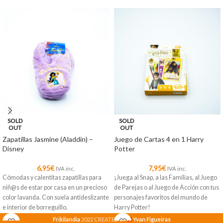
SOLD
SOLD
OUT
OUT
Zapatillas Jasmine (Aladdin) –
Juego de Cartas 4 en 1 Harry
Disney
Potter
6,95
€
7,95
€
IVA inc.
IVA inc.
Cómodas y calentitas zapatillas para
¡Juega al Snap, a las Familias, al Juego
niñ@s de estar por casa en un precioso
de Parejas o al Juego de Acción con tus
color lavanda. Con suela antideslizante
personajes favoritos del mundo de
e interior de borreguillo.
Harry Potter!
X
Frikilandia
2022 CREATED BY
Yvan Figueiras