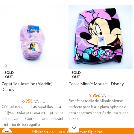
SOLD
SOLD
OUT
OUT
Zapatillas Jasmine (Aladdin) –
Toalla Minnie Mouse – Disney
Disney
9,95
€
IVA inc.
6,95
€
Simpática toalla de Minnie Mouse
IVA inc.
Cómodas y calentitas zapatillas para
perfecta para ir a la playa o piscina o...
niñ@s de estar por casa en un precioso
para secarnos después de una buena
color lavanda. Con suela antideslizante
ducha
e interior de borreguillo.
X
Frikilandia
2022 CREATED BY
Yvan Figueiras