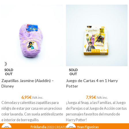
SOLD
SOLD
OUT
OUT
Zapatillas Jasmine (Aladdin) –
Juego de Cartas 4 en 1 Harry
Disney
Potter
6,95
€
7,95
€
IVA inc.
IVA inc.
Cómodas y calentitas zapatillas para
¡Juega al Snap, a las Familias, al Juego
niñ@s de estar por casa en un precioso
de Parejas o al Juego de Acción con tus
color lavanda. Con suela antideslizante
personajes favoritos del mundo de
e interior de borreguillo.
Harry Potter!
X
Frikilandia
2022 CREATED BY
Yvan Figueiras