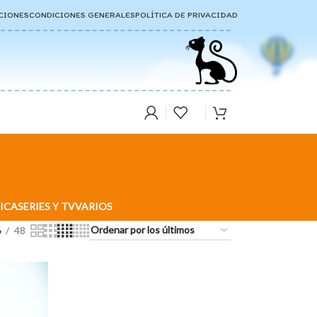
CIONES
CONDICIONES GENERALES
POLÍTICA DE PRIVACIDAD
ICA
SERIES Y TV
VARIOS
6
48