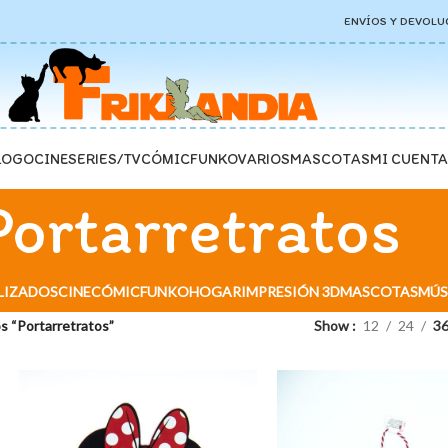
ENVÍOS Y DEVOLU
LOGO
CINE
SERIES/TV
CÓMIC
FUNKO
VARIOS
MASCOTAS
MI CUENTA
Portarretratos
LIZADOS
CINE
CÓMIC
FUNKO
HOGAR
IMPRESIÓN 3D
MASCOTAS
MÚS
s “Portarretratos”
Show
12
24
3