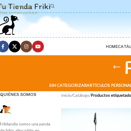
Tu Tienda Friki
Skip to navigation
Skip to main content
HOME
CATÁ
SIN CATEGORIZAR
ARTÍCULOS PERSONA
QUIÉNES SOMOS
Inicio
/
Catálogo
/
Productos etiquetado
Frikilandia somos una panda
de frikis afincad@s en