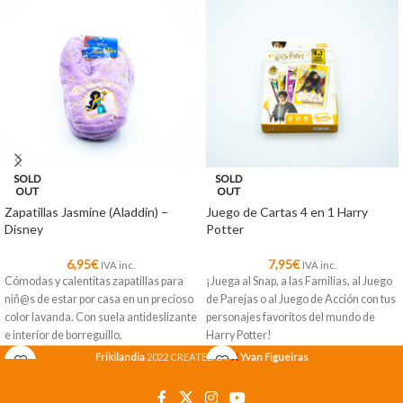
SOLD
SOLD
OUT
OUT
Zapatillas Jasmine (Aladdin) –
Juego de Cartas 4 en 1 Harry
Disney
Potter
6,95
€
7,95
€
IVA inc.
IVA inc.
Cómodas y calentitas zapatillas para
¡Juega al Snap, a las Familias, al Juego
niñ@s de estar por casa en un precioso
de Parejas o al Juego de Acción con tus
color lavanda. Con suela antideslizante
personajes favoritos del mundo de
e interior de borreguillo.
Harry Potter!
X
Frikilandia
2022 CREATED BY
Yvan Figueiras