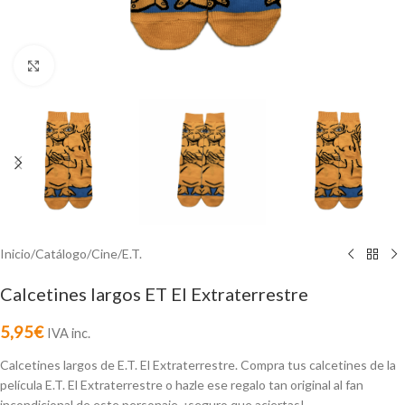
Click to enlarge
Inicio
/
Catálogo
/
Cine
/
E.T.
Calcetines largos ET El Extraterrestre
5,95
€
IVA inc.
Calcetines largos de E.T. El Extraterrestre. Compra tus calcetines de la
película E.T. El Extraterrestre o hazle ese regalo tan original al fan
incondicional de este personaje, ¡seguro que aciertas!