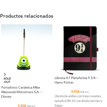
Productos relacionados
Libreta A7 Plataforma 9 3/4 –
SOLD
OUT
Harry Potter
Portafotos Cerámica Mike
9,95
€
Wazowski Monstruos S.A. –
IVA inc.
Disney
Libreta de anillas con hojas rayadas,
tamaño DIN-A5 con diseño de Harry
5,95
€
Potter
IVA inc.