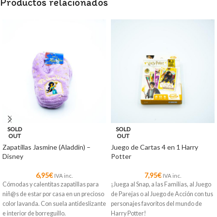
Productos relacionados
SOLD
SOLD
OUT
OUT
Zapatillas Jasmine (Aladdin) –
Juego de Cartas 4 en 1 Harry
Disney
Potter
6,95
€
7,95
€
IVA inc.
IVA inc.
Cómodas y calentitas zapatillas para
¡Juega al Snap, a las Familias, al Juego
niñ@s de estar por casa en un precioso
de Parejas o al Juego de Acción con tus
color lavanda. Con suela antideslizante
personajes favoritos del mundo de
e interior de borreguillo.
Harry Potter!