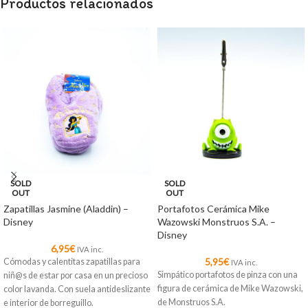
Productos relacionados
SOLD
SOLD
OUT
OUT
Zapatillas Jasmine (Aladdin) –
Portafotos Cerámica Mike
Disney
Wazowski Monstruos S.A. –
Disney
6,95
€
IVA inc.
5,95
€
Cómodas y calentitas zapatillas para
IVA inc.
Simpático portafotos de pinza con una
niñ@s de estar por casa en un precioso
figura de cerámica de Mike Wazowski,
color lavanda. Con suela antideslizante
de Monstruos S.A.
e interior de borreguillo.