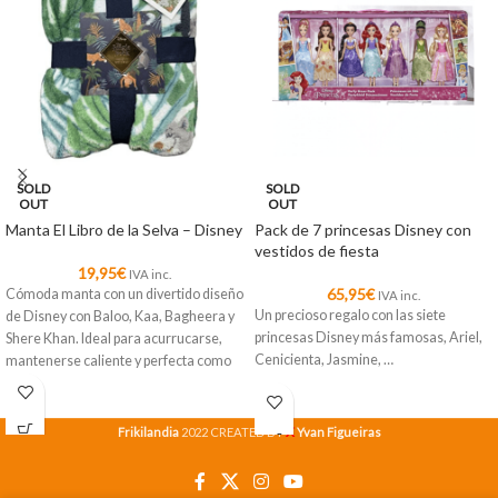
SOLD
SOLD
OUT
OUT
Manta El Libro de la Selva – Disney
Pack de 7 princesas Disney con
vestidos de fiesta
19,95
€
IVA inc.
65,95
€
Cómoda manta con un divertido diseño
IVA inc.
Un precioso regalo con las siete
de Disney con Baloo, Kaa, Bagheera y
princesas Disney más famosas, Ariel,
Shere Khan. Ideal para acurrucarse,
Cenicienta, Jasmine, …
mantenerse caliente y perfecta como
decoración.
X
Frikilandia
2022 CREATED BY
Yvan Figueiras