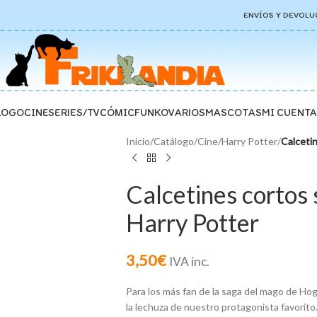
ENVÍOS Y DEVOLU
LOGO
CINE
SERIES/TV
CÓMIC
FUNKO
VARIOS
MASCOTAS
MI CUENTA
Inicio
/
Catálogo
/
Cine
/
Harry Potter
/
Calceti
Calcetines cortos
Harry Potter
3,50
€
IVA inc.
Para los más fan de la saga del mago de Ho
la lechuza de nuestro protagonista favorito