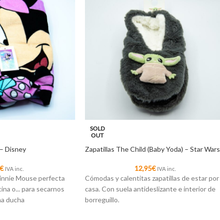
SOLD
OUT
– Disney
Zapatillas The Child (Baby Yoda) – Star Wars
€
12,95
€
IVA inc.
IVA inc.
Minnie Mouse perfecta
Cómodas y calentitas zapatillas de estar por
scina o... para secarnos
casa. Con suela antideslizante e interior de
na ducha
borreguillo.