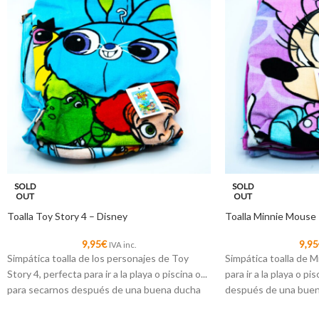
SOLD
SOLD
OUT
OUT
Toalla Toy Story 4 – Disney
Toalla Minnie Mouse 
9,95
€
9,95
IVA inc.
Simpática toalla de los personajes de Toy
Simpática toalla de 
Story 4, perfecta para ir a la playa o piscina o...
para ir a la playa o pi
para secarnos después de una buena ducha
después de una bue