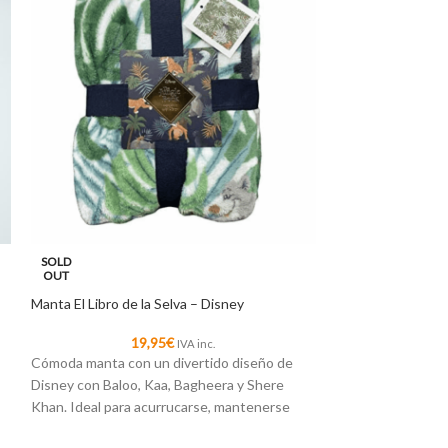
Servilletas de Har
SOLD
OUT
4
Manta El Libro de la Selva – Disney
Seguro que los a
las suyas durante 
19,95
€
IVA inc.
que equípate con 
Cómoda manta con un divertido diseño de
Potter, vendidas 
Disney con Baloo, Kaa, Bagheera y Shere
Khan. Ideal para acurrucarse, mantenerse
caliente y perfecta como decoración.