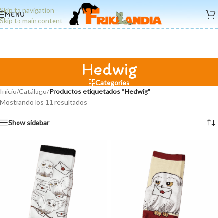
Skip to navigation
MENU
Skip to main content
Hedwig
Categories
Inicio
/
Catálogo
/
Productos etiquetados “Hedwig”
Mostrando los 11 resultados
Show sidebar