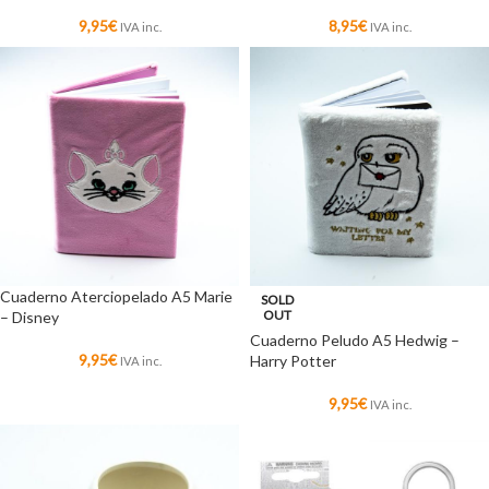
9,95
€
8,95
€
IVA inc.
IVA inc.
Cuaderno Aterciopelado A5 Marie
SOLD
OUT
– Disney
Cuaderno Peludo A5 Hedwig –
9,95
€
Harry Potter
IVA inc.
9,95
€
IVA inc.